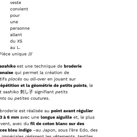
veste
convient
pour
une
personne
allant
du XS
au L.
 Pièce unique ///
sashiko
est une technique de
broderie
onaise
qui permet la création de
ifs
placés
ou
all-over
en jouant sur
répétition et la géométrie de petits points
, le
t sashiko 刺し子 signifiant
petits
nts
ou
petites coutures
.
broderie est
réalisée au
point avant régulier
 3 à 6 mm
avec une
longue aiguille
et, le plus
vent, avec du
fil de coton blanc sur des
ces bleu indigo
–au Japon, sous l’ère Edo, des
s impériales régissent les vêtements, textiles