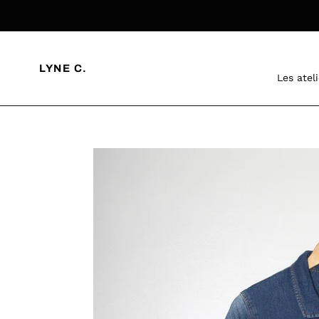
Passer
au
contenu
LYNE C.
Les atel