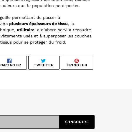
couleurs que la population peut porter.
iguille permettant de passer à
vers
plusieurs épaisseurs de tissu
, la
hnique,
utilitaire
, a d’abord servi à recoudre
 vêtements usés et à superposer les couches
tissus pour se protéger du froid.
PARTAGER
TWEETER
ÉPINGLER
PARTAGER
TWEETER
ÉPINGLER
SUR
SUR
SUR
FACEBOOK
TWITTER
PINTEREST
S'INSCRIRE