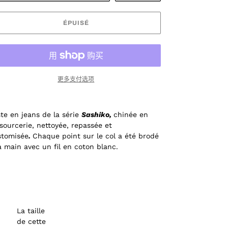
ÉPUISÉ
更多支付选项
ste en jeans
d
e la série
Sashiko,
chinée en
sourcerie, nettoyée, repassée et
stomisée
.
Chaque point sur le col a été brodé
a main avec un fil en coton blanc.
La taille
de cette