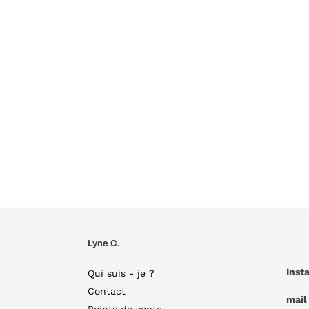
Lyne C.
Inst
Qui suis - je ?
Contact
mail
Points de vente