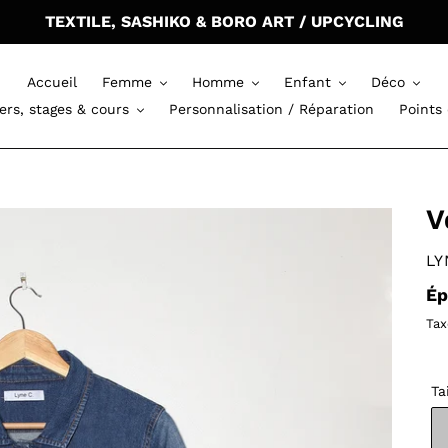
TEXTILE, SASHIKO & BORO ART / UPCYCLING
Accueil
Femme
Homme
Enfant
Déco
iers, stages & cours
Personnalisation / Réparation
Points
V
DI
LY
Pr
Ép
no
Tax
Ta