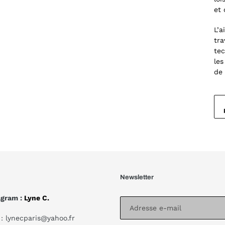
et 
L’a
tra
tec
les
de 
Newsletter
agram :
Lyne C.
: lynecparis@yahoo.fr