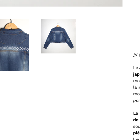
///
Le
jap
mot
la
mo
poi
La 
de
sou
piè
loi