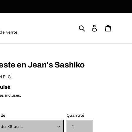
Rechercher
Se connecter
Panier
 de vente
este en Jean's Sashiko
STRIBUTEUR
NE C.
ix
uisé
rmal
es incluses.
ille
Quantité