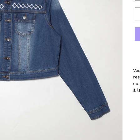
Ve
res
cu
à l