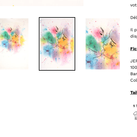
vot
Dél
Il 
dis
Fic
JE
10
Ban
Col
Tai