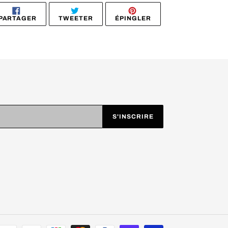
PARTAGER
TWEETER
ÉPINGLER
PARTAGER
TWEETER
ÉPINGLER
SUR
SUR
SUR
FACEBOOK
TWITTER
PINTEREST
S'INSCRIRE