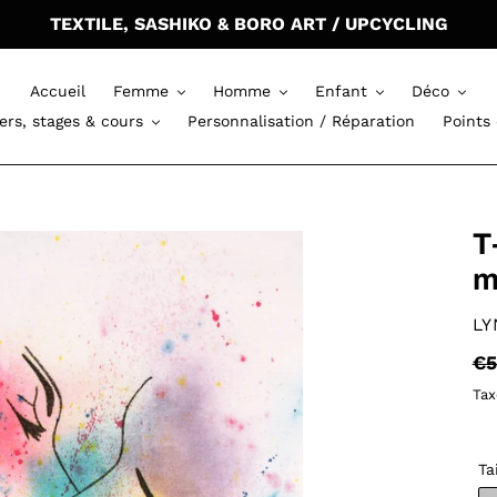
TEXTILE, SASHIKO & BORO ART / UPCYCLING
Accueil
Femme
Homme
Enfant
Déco
iers, stages & cours
Personnalisation / Réparation
Points
T
m
DI
LY
Pr
€5
no
Tax
Ta