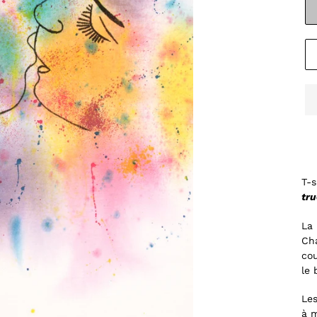
T-s
tru
La 
Cha
cou
le 
Les
à 