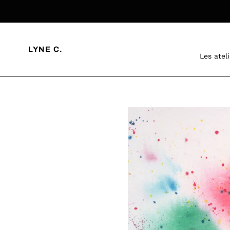
Passer
au
contenu
LYNE C.
Les atel