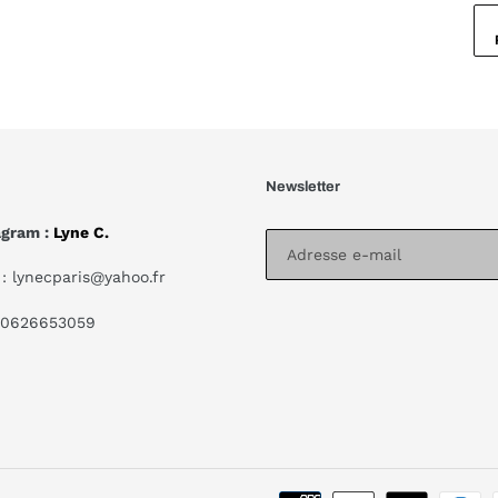
Newsletter
agram :
Lyne C.
: lynecparis@yahoo.fr
 0626653059