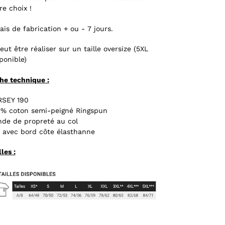
re choix !
ais de fabrication + ou - 7 jours.
peut être réaliser sur un taille oversize (5XL
ponible)
he technique :
RSEY 190
0% coton semi-peigné Ringspun
de de propreté au col
 avec bord côte élasthanne
lles :