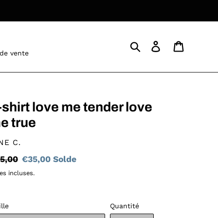
Rechercher
Se connecter
Panier
 de vente
-shirt love me tender love
e true
STRIBUTEUR
NE C.
ix
5,00
Prix
€35,00
Solde
rmal
réduit
es incluses.
ille
Quantité