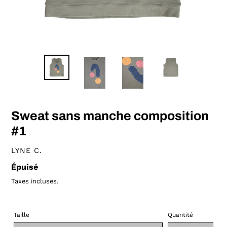
Sweat sans manche composition
#1
DISTRIBUTEUR
LYNE C.
Prix
Épuisé
normal
Taxes incluses.
Taille
Quantité