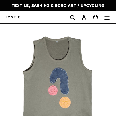
Passer
TEXTILE, SASHIKO & BORO ART / UPCYCLING
au
contenu
Rechercher
Se connecter
Panier
LYNE C.