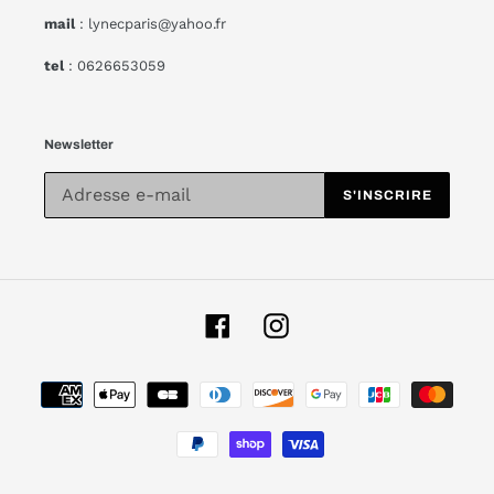
mail
: lynecparis@yahoo.fr
tel
: 0626653059
Newsletter
S'INSCRIRE
Facebook
Instagram
Moyens
de
paiement