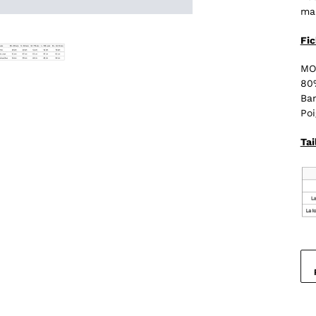
mai
Fi
MO
80
Ban
Poi
Tai