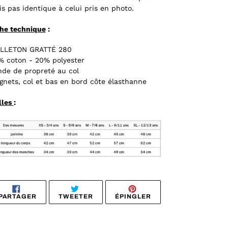
s pas identique à celui pris en photo.
che technique
:
LLETON GRATTÉ 280
% coton - 20% polyester
de de propreté au col
gnets, col et bas en bord côte élasthanne
lles
:
PARTAGER
TWEETER
ÉPINGLER
PARTAGER
TWEETER
ÉPINGLER
SUR
SUR
SUR
FACEBOOK
TWITTER
PINTEREST