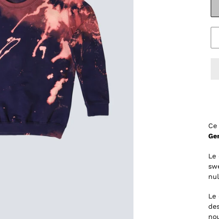
Ce 
Gen
Le 
swe
nul
Le 
des
no