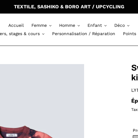
TEXTILE, SASHIKO & BORO ART / UPCYCLING
Accueil
Femme
Homme
Enfant
Déco
iers, stages & cours
Personnalisation / Réparation
Points
S
k
DI
LY
Pr
Ép
no
Tax
Pr