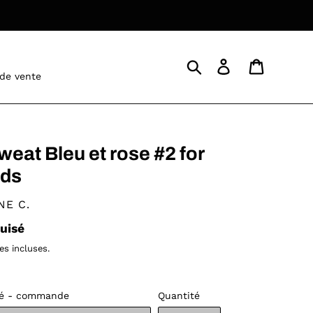
Rechercher
Se connecter
Panier
 de vente
weat Bleu et rose #2 for
ids
STRIBUTEUR
NE C.
ix
uisé
rmal
es incluses.
é - commande
Quantité