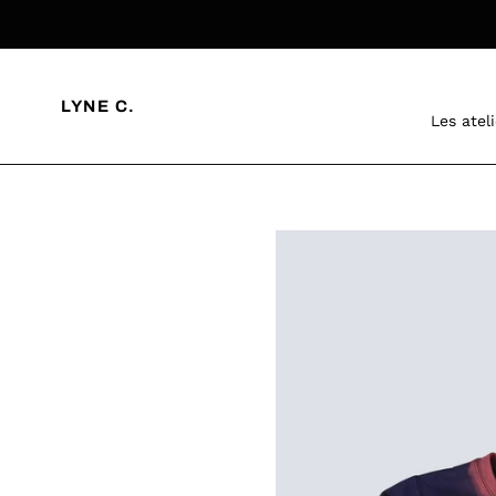
Passer
au
contenu
LYNE C.
Les atel