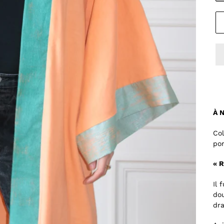
À N
Col
por
« R
Il 
dou
dra