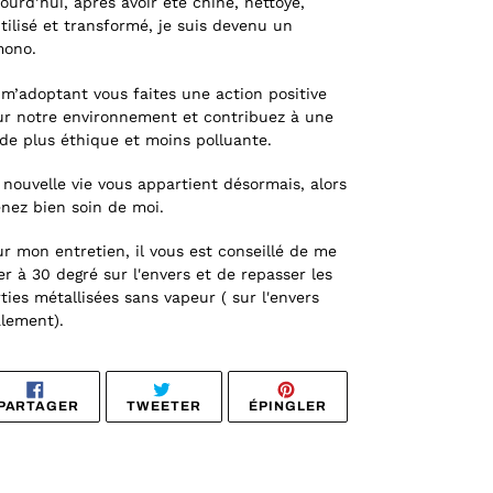
ourd’hui, après avoir été chiné, nettoyé,
tilisé et transformé, je suis devenu un
mono.
m’adoptant vous faites une action positive
r notre environnement et contribuez à une
e plus éthique et moins polluante.
nouvelle vie vous appartient désormais, alors
nez bien soin de moi.
r mon entretien, il vous est conseillé de me
er à 30 degré sur l'envers et de repasser les
ties métallisées sans vapeur ( sur l'envers
lement).
PARTAGER
TWEETER
ÉPINGLER
PARTAGER
TWEETER
ÉPINGLER
SUR
SUR
SUR
FACEBOOK
TWITTER
PINTEREST