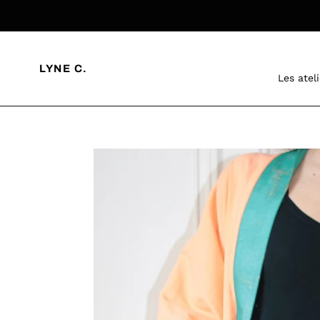
Passer
au
contenu
LYNE C.
Les atel