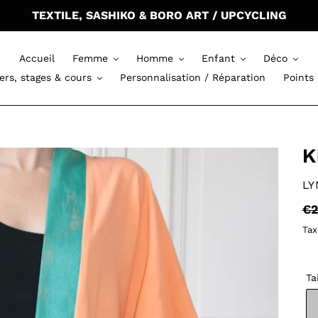
TEXTILE, SASHIKO & BORO ART / UPCYCLING
Accueil
Femme
Homme
Enfant
Déco
iers, stages & cours
Personnalisation / Réparation
Points
K
DI
LY
Pr
€2
no
Tax
Ta