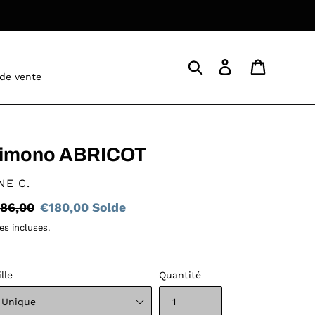
Rechercher
Se connecter
Panier
 de vente
imono ABRICOT
STRIBUTEUR
NE C.
ix
86,00
Prix
€180,00
Solde
rmal
réduit
es incluses.
ille
Quantité