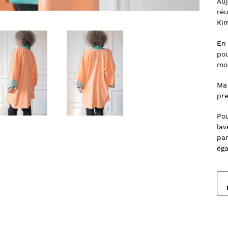
Auj
réu
Ki
En 
pou
mod
Ma 
pre
Pou
lav
par
éga