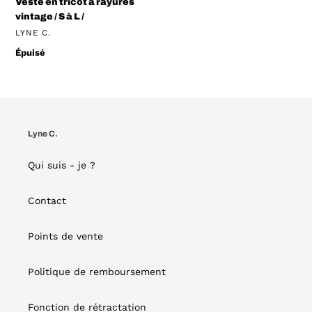
Veste en tricot à rayures
vintage / S à L /
DISTRIBUTEUR
LYNE C.
Prix
Épuisé
normal
Lyne C.
Qui suis - je ?
Contact
Points de vente
Politique de remboursement
Fonction de rétractation