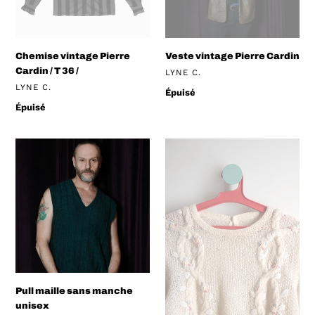
/
Chemise vintage Pierre
Veste vintage Pierre Cardin
Cardin / T 36 /
DISTRIBUTEUR
LYNE C.
DISTRIBUTEUR
LYNE C.
Prix
Épuisé
normal
Prix
Épuisé
normal
Pull
Pull
maille
en
sans
laine
manche
vintage
unisex
Pull maille sans manche
unisex