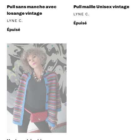
Pull sans manche avec
Pull maille Unisex vintage
losange vintage
DISTRIBUTEUR
LYNE C.
DISTRIBUTEUR
LYNE C.
Prix
Épuisé
normal
Prix
Épuisé
normal
Veste
en
tricot
à
rayures
vintage
/
S
à
L
/