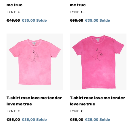
me true
me true
DISTRIBUTEUR
DISTRIBUTEUR
LYNE C.
LYNE C.
Prix
€45,00
Prix
€35,00
Solde
Prix
€55,00
Prix
€35,00
Solde
normal
réduit
normal
réduit
T-
T-
shirt
shirt
rose
rose
love
love
me
me
tender
tender
love
love
me
me
true
true
T-shirt rose love me tender
T-shirt rose love me tender
love me true
love me true
DISTRIBUTEUR
DISTRIBUTEUR
LYNE C.
LYNE C.
Prix
€55,00
Prix
€35,00
Solde
Prix
€55,00
Prix
€35,00
Solde
normal
réduit
normal
réduit