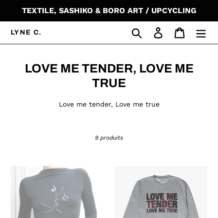
Passer
TEXTILE, SASHIKO & BORO ART / UPCYCLING
au
contenu
Rechercher
Se connecter
Panier
LYNE C.
C
LOVE ME TENDER, LOVE ME
o
TRUE
l
Love me tender, Love me true
l
e
9 produits
c
t
i
Top
Sweat
noir
Love
o
upcyclé
me
n
baiser
tender
brodé
Love
: