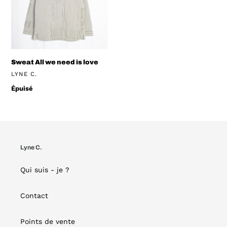
love
Sweat All we need is love
DISTRIBUTEUR
LYNE C.
Prix
Épuisé
normal
Lyne C.
Qui suis - je ?
Contact
Points de vente