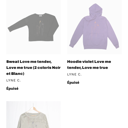
Sweat
Hoodie
Love
violet
me
Love
tender,
me
Love
tender,
me
Love
true
me
(2
true
coloris
Noir
Sweat Love me tender,
Hoodie violet Love me
et
Love me true (2 coloris Noir
tender, Love me true
Blanc)
et Blanc)
DISTRIBUTEUR
LYNE C.
DISTRIBUTEUR
LYNE C.
Prix
Épuisé
normal
Prix
Épuisé
normal
Sweat
All
we
need
is