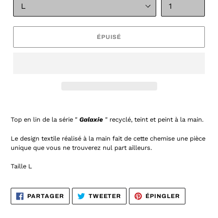
ÉPUISÉ
Top en lin de la série "
Galaxie
" recyclé, teint et peint à la main.
Le design textile réalisé à la main fait de cette chemise une pièce
unique que vous ne trouverez nul part ailleurs.
Taille L
PARTAGER
TWEETER
ÉPINGLER
PARTAGER
TWEETER
ÉPINGLER
SUR
SUR
SUR
FACEBOOK
TWITTER
PINTEREST