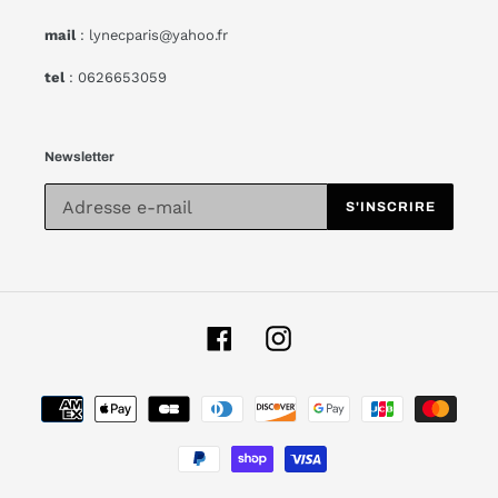
mail
: lynecparis@yahoo.fr
tel
: 0626653059
Newsletter
S'INSCRIRE
Facebook
Instagram
Moyens
de
paiement