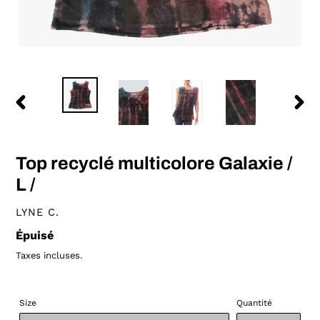
DIAPOSITIVE
DIAP
PRÉCÉDENTE
SUIV
Top recyclé multicolore Galaxie /
L /
DISTRIBUTEUR
LYNE C.
Prix
Épuisé
normal
Taxes incluses.
Size
Quantité