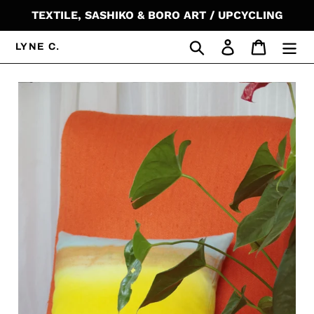
Passer
TEXTILE, SASHIKO & BORO ART / UPCYCLING
au
contenu
Rechercher
Se connecter
Panier
LYNE C.