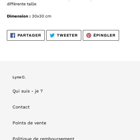
différente taille
Dimension :
30x30
cm
PARTAGER
TWEETER
ÉPINGLER
PARTAGER
TWEETER
ÉPINGLER
SUR
SUR
SUR
FACEBOOK
TWITTER
PINTEREST
Lyne C.
Qui suis - je ?
Contact
Points de vente
Politique de remboursement