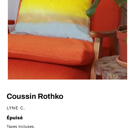
Coussin Rothko
DISTRIBUTEUR
LYNE C.
Prix
Épuisé
normal
Taxes incluses.