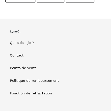
SUR
SUR
SUR
FACEBOOK
TWITTER
PINTEREST
Lyne C.
Qui suis - je ?
Contact
Points de vente
Politique de remboursement
Fonction de rétractation