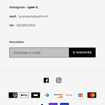
Instagram :
Lyne C.
mail
: lynecparis@yahoo.fr
tel
: 0626653059
Newsletter
S'INSCRIRE
Facebook
Instagram
Moyens
de
paiement