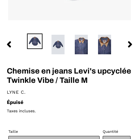
DIAPOSITIVE
DIAP
PRÉCÉDENTE
SUIV
Chemise en jeans Levi's upcyclée
Twinkle Vibe / Taille M
DISTRIBUTEUR
LYNE C.
Prix
Épuisé
normal
Taxes incluses.
Taille
Quantité