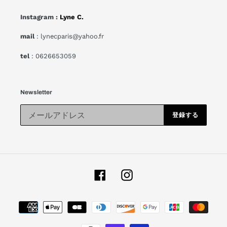
Instagram :
Lyne C.
mail
: lynecparis@yahoo.fr
tel
: 0626653059
Newsletter
登録する
Facebook
Instagram
お
支
払