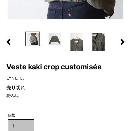
前
次
の
の
ス
ス
ラ
ラ
Veste kaki crop customisée
イ
イ
ド
ド
ベ
LYNE C.
ン
通
売り切れ
ダ
常
ー
税込み。
価
格
個数