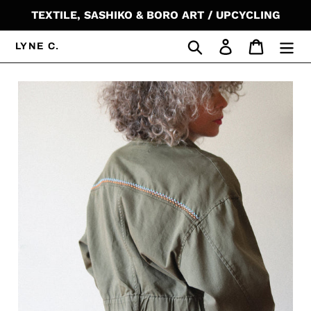
コ
TEXTILE, SASHIKO & BORO ART / UPCYCLING
ン
テ
検索
ログイン
カート
LYNE C.
ン
ツ
に
ス
キ
ッ
プ
す
る