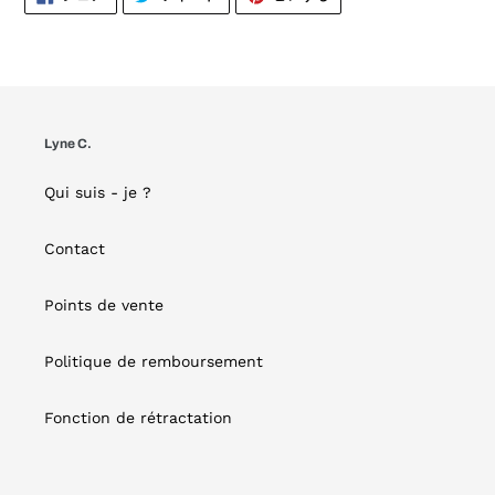
で
に
で
シ
投
ピ
ェ
稿
ン
ア
す
す
す
る
る
る
Lyne C.
Qui suis - je ?
Contact
Points de vente
Politique de remboursement
Fonction de rétractation