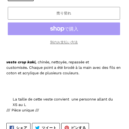
売り切れ
別のお支払い方法
veste crop kaki,
chinée, nettoyée, repassée et
customisée
.
Chaque point a été brodé à la main avec des fils en
coton et acrylique de plusieurs couleurs.
La taille de cette veste convient une personne allant du
XS au L
/// Pièce unique ///
FACEBOOK
TWITTER
PINTEREST
シェア
ツイート
ピンする