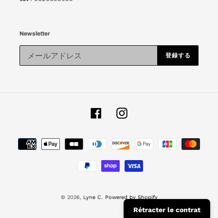
Newsletter
登録する
Facebook
Instagram
お
支
払
い
方
法
© 2026,
Lyne C.
Powered by Shopify
Rétracter le contrat