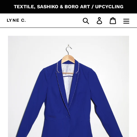
コ
TEXTILE, SASHIKO & BORO ART / UPCYCLING
ン
テ
検索
ログイン
カート
LYNE C.
ン
ツ
に
ス
キ
ッ
プ
す
る