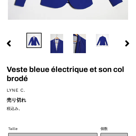
前
次
の
の
ス
ス
ラ
ラ
Veste bleue électrique et son col
イ
イ
ド
ド
brodé
ベ
LYNE C.
ン
通
売り切れ
ダ
常
ー
税込み。
価
格
Taille
個数