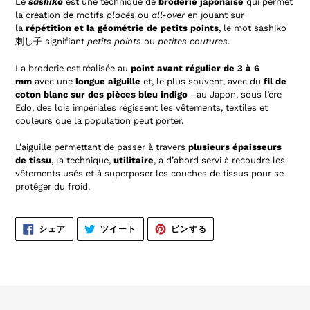
Le
sashiko
est une technique de
broderie japonaise
qui permet
la création de motifs
placés
ou
all-over
en jouant sur
la
répétition et la géométrie de petits points
, le mot sashiko
刺し子 signifiant
petits points
ou
petites coutures
.
La broderie est
réalisée au
point avant régulier de 3 à 6
mm
avec une
longue aiguille
et, le plus souvent, avec du
fil de
coton blanc sur des pièces bleu indigo
–au Japon, sous l’ère
Edo, des lois impériales régissent les vêtements, textiles et
couleurs que la population peut porter.
L’aiguille permettant de passer à travers
plusieurs épaisseurs
de tissu
, la technique,
utilitaire
, a d’abord servi à recoudre les
vêtements usés et à superposer les couches de tissus pour se
protéger du froid.
FACEBOOK
TWITTER
PINTEREST
シェア
ツイート
ピンする
で
に
で
シ
投
ピ
ェ
稿
ン
ア
す
す
す
る
る
る