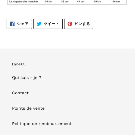
FACEBOOK
TWITTER
PINTEREST
シェア
ツイート
ピンする
で
に
で
シ
投
ピ
ェ
稿
ン
ア
す
す
す
る
る
る
Lyne C.
Qui suis - je ?
Contact
Points de vente
Politique de remboursement