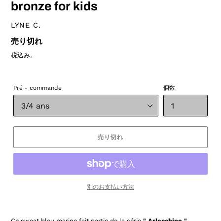
ド
ド
bronze for kids
ベ
LYNE C.
ン
通
売り切れ
ダ
常
ー
税込み。
価
格
Pré - commande
個数
売り切れ
別のお支払い方法
Ce sweat bleu marine fait partie de la série
" Arlecchino "