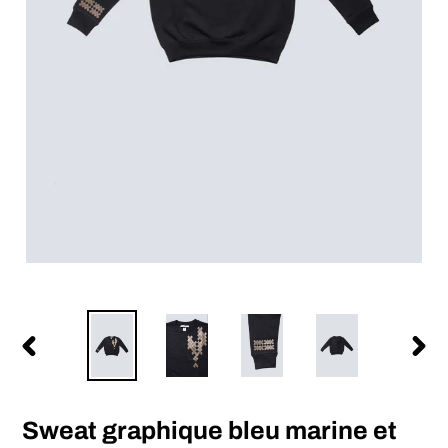
前
次
の
の
ス
ス
ラ
ラ
Sweat graphique bleu marine et
イ
イ