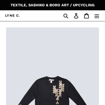
コ
TEXTILE, SASHIKO & BORO ART / UPCYCLING
ン
テ
検索
ログイン
カート
LYNE C.
ン
ツ
に
ス
キ
ッ
プ
す
る