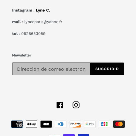
Instagram :
Lyne C.
mail
: lynecparis@yahoo.fr
tel
: 0626653059
Newsletter
SUSCRIBIR
Facebook
Instagram
Métodos
de
pago