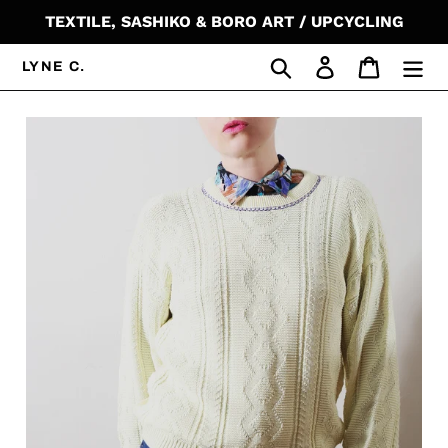
Ir
TEXTILE, SASHIKO & BORO ART / UPCYCLING
directamente
al
Buscar
Ingresar
Carrito
LYNE C.
contenido