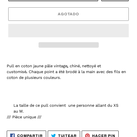
AGOTADO
Pull en coton jaune pâle vintage
,
chiné, nettoyé et
customisé
.
Chaque point a été brodé à la main avec des fils en
coton de plusieurs couleurs.
La taille de ce pull convient une personne allant du XS
au M.
/// Pièce unique ///
COMPARTIR
TUITEAR
PINEAR
COMPARTIR
TUITEAR
HACER PIN