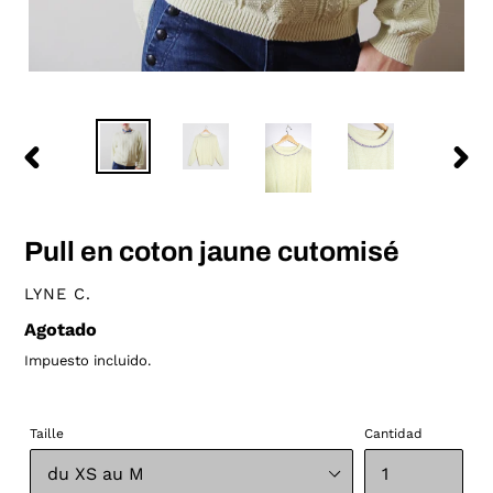
ANTERIOR
SIGU
DIAPOSITIVA
DIAP
Pull en coton jaune cutomisé
VENDEDOR
LYNE C.
Precio
Agotado
habitual
Impuesto incluido.
Taille
Cantidad