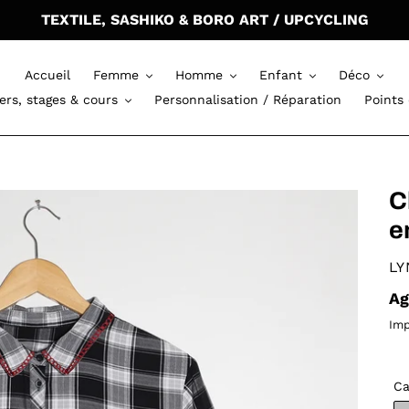
TEXTILE, SASHIKO & BORO ART / UPCYCLING
Accueil
Femme
Homme
Enfant
Déco
iers, stages & cours
Personnalisation / Réparation
Points
C
e
V
LY
Pr
Ag
ha
Imp
Ca