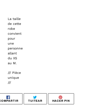
La taille
de cette
robe
convient
pour
une
personne
allant
du XS
au M.
/// Pièce
unique
///
COMPARTIR
TUITEAR
PINEAR
COMPARTIR
TUITEAR
HACER PIN
EN
EN
EN