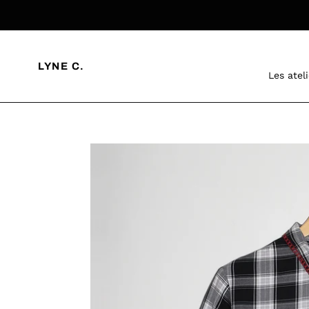
Ir
directamente
al
contenido
LYNE C.
Les atel