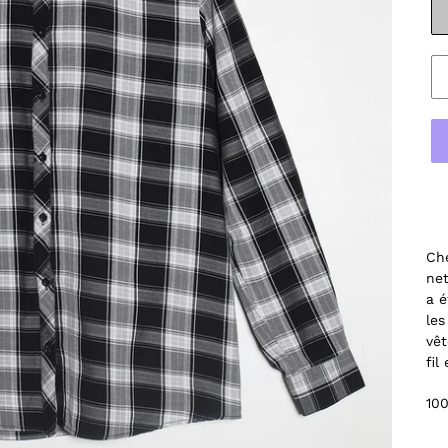
Che
net
a é
les
vêt
fil
10