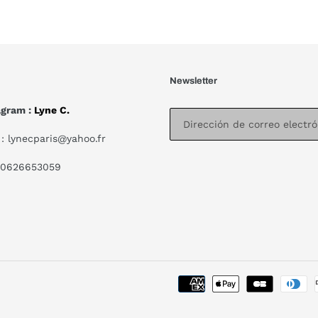
Newsletter
agram :
Lyne C.
: lynecparis@yahoo.fr
 0626653059