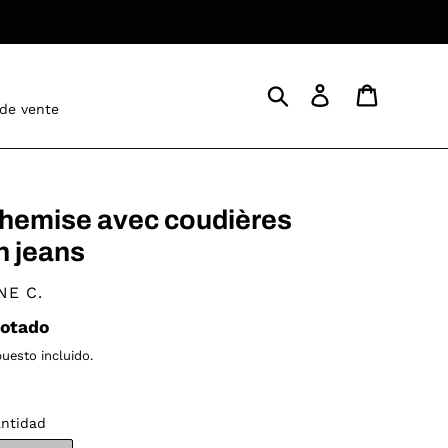
Buscar
Ingresar
Carrito
 de vente
hemise avec coudières
n jeans
ENDEDOR
NE C.
ecio
otado
bitual
uesto incluido.
ntidad