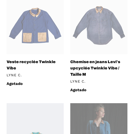
recyclée
en
Twinkle
jeans
Vibe
Levi's
upcyclée
Twinkle
Vibe
/
Taille
M
Veste recyclée Twinkle
Chemise en jeans Levi's
Vibe
upcyclée Twinkle Vibe /
Taille M
VENDEDOR
LYNE C.
VENDEDOR
LYNE C.
Precio
Agotado
habitual
Precio
Agotado
habitual
Chemise
Veste
Twinkle
chinoise
Vibe
Twinkle
#1
Vibe
recyclée