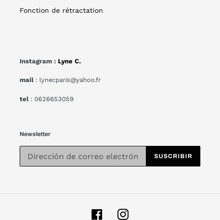
Fonction de rétractation
Instagram :
Lyne C.
mail
: lynecparis@yahoo.fr
tel
: 0626653059
Newsletter
SUSCRIBIR
Facebook
Instagram