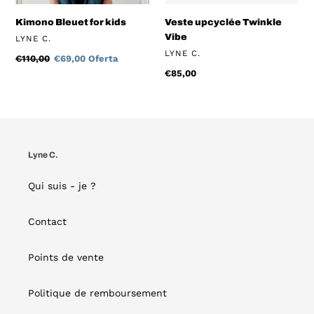
Kimono Bleuet for kids
Veste upcyclée Twinkle
Vibe
VENDEDOR
LYNE C.
VENDEDOR
LYNE C.
Precio
€110,00
Precio
€69,00
Oferta
habitual
de
Precio
€85,00
oferta
habitual
Lyne C.
Qui suis - je ?
Contact
Points de vente
Politique de remboursement